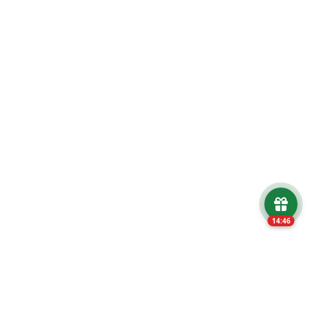
14:46