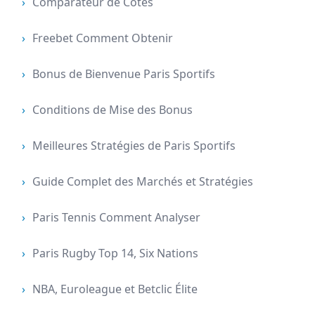
Comparateur de Cotes
Freebet Comment Obtenir
Bonus de Bienvenue Paris Sportifs
Conditions de Mise des Bonus
Meilleures Stratégies de Paris Sportifs
Guide Complet des Marchés et Stratégies
Paris Tennis Comment Analyser
Paris Rugby Top 14, Six Nations
NBA, Euroleague et Betclic Élite