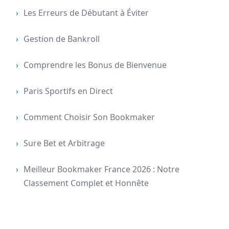
Les Erreurs de Débutant à Éviter
Gestion de Bankroll
Comprendre les Bonus de Bienvenue
Paris Sportifs en Direct
Comment Choisir Son Bookmaker
Sure Bet et Arbitrage
Meilleur Bookmaker France 2026 : Notre
Classement Complet et Honnête