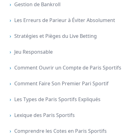
Gestion de Bankroll
Les Erreurs de Parieur à Éviter Absolument
Stratégies et Pièges du Live Betting
Jeu Responsable
Comment Ouvrir un Compte de Paris Sportifs
Comment Faire Son Premier Pari Sportif
Les Types de Paris Sportifs Expliqués
Lexique des Paris Sportifs
Comprendre les Cotes en Paris Sportifs