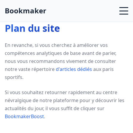
Bookmaker
Plan du site
En revanche, si vous cherchez à améliorer vos
compétences analytiques de base avant de parier,
nous vous recommandons vivement de consulter
notre vaste répertoire
d'articles dédiés
aux paris
sportifs.
Si vous souhaitez retourner rapidement au centre
névralgique de notre plateforme pour y découvrir les
actualités du jour, il vous suffit de cliquer sur
BookmakerBoost
.