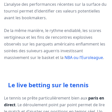
L’analyse des performances récentes sur la surface du
tournoi permet d’identifier ces valeurs potentielles
avant les bookmakers.
De la même manière, le rythme endiablé, les scores
vertigineux et les fins de rencontres explosives
observés sur les parquets américains enflamment les
soirées des suiveurs aguerris investissant
massivement sur le basket et la
NBA ou l’Euroleague
.
Le live betting sur le tennis
Le tennis se prête particulièrement bien aux
paris en
direct
. Le déroulement point par point permet de lire
le match et d’ajuster ses positions en temps réel. Un