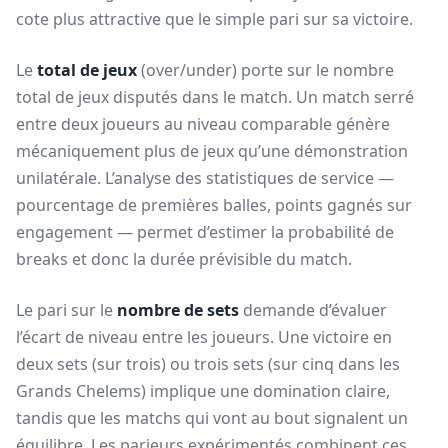
cote plus attractive que le simple pari sur sa victoire.
Le
total de jeux
(over/under) porte sur le nombre
total de jeux disputés dans le match. Un match serré
entre deux joueurs au niveau comparable génère
mécaniquement plus de jeux qu’une démonstration
unilatérale. L’analyse des statistiques de service —
pourcentage de premières balles, points gagnés sur
engagement — permet d’estimer la probabilité de
breaks et donc la durée prévisible du match.
Le pari sur le
nombre de sets
demande d’évaluer
l’écart de niveau entre les joueurs. Une victoire en
deux sets (sur trois) ou trois sets (sur cinq dans les
Grands Chelems) implique une domination claire,
tandis que les matchs qui vont au bout signalent un
équilibre. Les parieurs expérimentés combinent ces