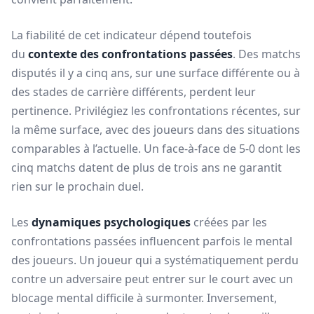
La fiabilité de cet indicateur dépend toutefois
du
contexte des confrontations passées
. Des matchs
disputés il y a cinq ans, sur une surface différente ou à
des stades de carrière différents, perdent leur
pertinence. Privilégiez les confrontations récentes, sur
la même surface, avec des joueurs dans des situations
comparables à l’actuelle. Un face-à-face de 5-0 dont les
cinq matchs datent de plus de trois ans ne garantit
rien sur le prochain duel.
Les
dynamiques psychologiques
créées par les
confrontations passées influencent parfois le mental
des joueurs. Un joueur qui a systématiquement perdu
contre un adversaire peut entrer sur le court avec un
blocage mental difficile à surmonter. Inversement,