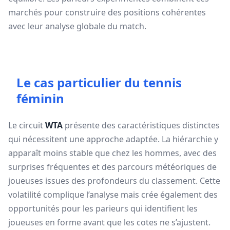
marchés pour construire des positions cohérentes
avec leur analyse globale du match.
Le cas particulier du tennis
féminin
Le circuit
WTA
présente des caractéristiques distinctes
qui nécessitent une approche adaptée. La hiérarchie y
apparaît moins stable que chez les hommes, avec des
surprises fréquentes et des parcours météoriques de
joueuses issues des profondeurs du classement. Cette
volatilité complique l’analyse mais crée également des
opportunités pour les parieurs qui identifient les
joueuses en forme avant que les cotes ne s’ajustent.