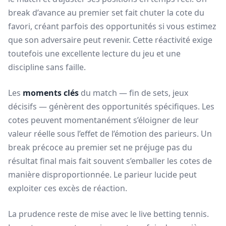
break d’avance au premier set fait chuter la cote du
favori, créant parfois des opportunités si vous estimez
que son adversaire peut revenir. Cette réactivité exige
toutefois une excellente lecture du jeu et une
discipline sans faille.
Les
moments clés
du match — fin de sets, jeux
décisifs — génèrent des opportunités spécifiques. Les
cotes peuvent momentanément s’éloigner de leur
valeur réelle sous l’effet de l’émotion des parieurs. Un
break précoce au premier set ne préjuge pas du
résultat final mais fait souvent s’emballer les cotes de
manière disproportionnée. Le parieur lucide peut
exploiter ces excès de réaction.
La prudence reste de mise avec le live betting tennis.