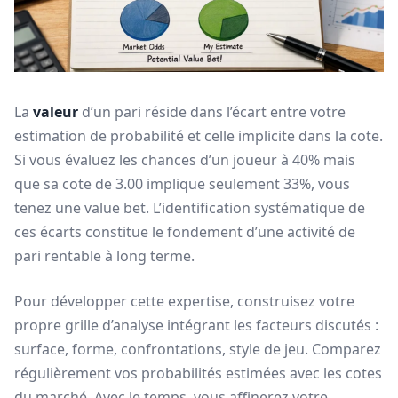
La
valeur
d’un pari réside dans l’écart entre votre
estimation de probabilité et celle implicite dans la cote.
Si vous évaluez les chances d’un joueur à 40% mais
que sa cote de 3.00 implique seulement 33%, vous
tenez une value bet. L’identification systématique de
ces écarts constitue le fondement d’une activité de
pari rentable à long terme.
Pour développer cette expertise, construisez votre
propre grille d’analyse intégrant les facteurs discutés :
surface, forme, confrontations, style de jeu. Comparez
régulièrement vos probabilités estimées avec les cotes
du marché. Avec le temps, vous affinerez votre