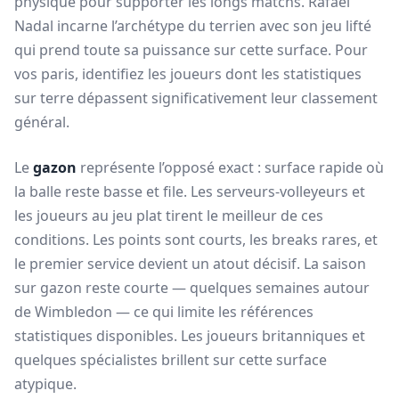
physique pour supporter les longs matchs. Rafael
Nadal incarne l’archétype du terrien avec son jeu lifté
qui prend toute sa puissance sur cette surface. Pour
vos paris, identifiez les joueurs dont les statistiques
sur terre dépassent significativement leur classement
général.
Le
gazon
représente l’opposé exact : surface rapide où
la balle reste basse et file. Les serveurs-volleyeurs et
les joueurs au jeu plat tirent le meilleur de ces
conditions. Les points sont courts, les breaks rares, et
le premier service devient un atout décisif. La saison
sur gazon reste courte — quelques semaines autour
de Wimbledon — ce qui limite les références
statistiques disponibles. Les joueurs britanniques et
quelques spécialistes brillent sur cette surface
atypique.