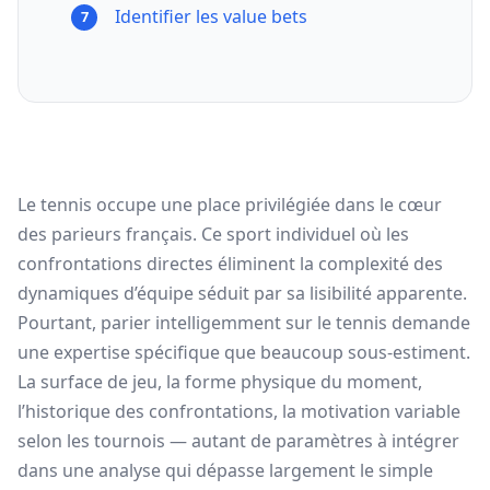
Identifier les value bets
Le tennis occupe une place privilégiée dans le cœur
des parieurs français. Ce sport individuel où les
confrontations directes éliminent la complexité des
dynamiques d’équipe séduit par sa lisibilité apparente.
Pourtant, parier intelligemment sur le tennis demande
une expertise spécifique que beaucoup sous-estiment.
La surface de jeu, la forme physique du moment,
l’historique des confrontations, la motivation variable
selon les tournois — autant de paramètres à intégrer
dans une analyse qui dépasse largement le simple