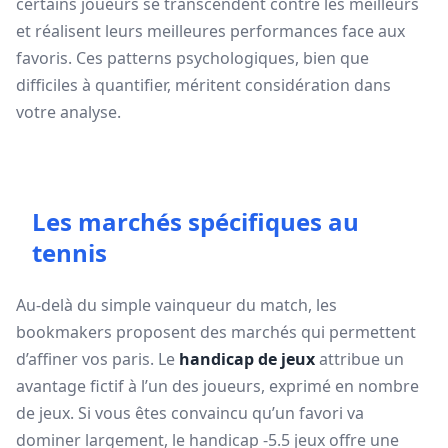
certains joueurs se transcendent contre les meilleurs
et réalisent leurs meilleures performances face aux
favoris. Ces patterns psychologiques, bien que
difficiles à quantifier, méritent considération dans
votre analyse.
Les marchés spécifiques au
tennis
Au-delà du simple vainqueur du match, les
bookmakers proposent des marchés qui permettent
d’affiner vos paris. Le
handicap de jeux
attribue un
avantage fictif à l’un des joueurs, exprimé en nombre
de jeux. Si vous êtes convaincu qu’un favori va
dominer largement, le handicap -5.5 jeux offre une