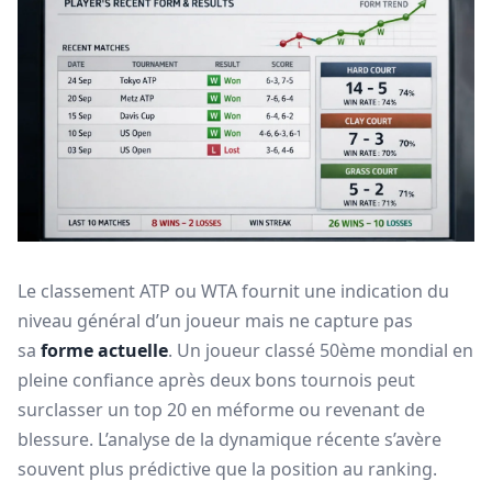
Le classement ATP ou WTA fournit une indication du
niveau général d’un joueur mais ne capture pas
sa
forme actuelle
. Un joueur classé 50ème mondial en
pleine confiance après deux bons tournois peut
surclasser un top 20 en méforme ou revenant de
blessure. L’analyse de la dynamique récente s’avère
souvent plus prédictive que la position au ranking.