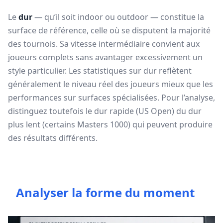
Le
dur
— qu’il soit indoor ou outdoor — constitue la
surface de référence, celle où se disputent la majorité
des tournois. Sa vitesse intermédiaire convient aux
joueurs complets sans avantager excessivement un
style particulier. Les statistiques sur dur reflètent
généralement le niveau réel des joueurs mieux que les
performances sur surfaces spécialisées. Pour l’analyse,
distinguez toutefois le dur rapide (US Open) du dur
plus lent (certains Masters 1000) qui peuvent produire
des résultats différents.
Analyser la forme du moment