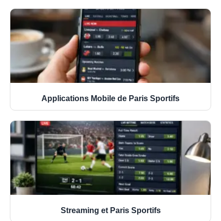
Applications Mobile de Paris Sportifs
Streaming et Paris Sportifs