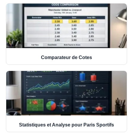
Comparateur de Cotes
Statistiques et Analyse pour Paris Sportifs