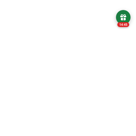
14:44
Guide Paris Sportifs 2026