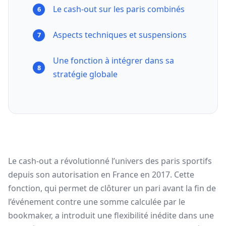
Le cash-out sur les paris combinés
Aspects techniques et suspensions
Une fonction à intégrer dans sa
stratégie globale
Le cash-out a révolutionné l’univers des paris sportifs
depuis son autorisation en France en 2017. Cette
fonction, qui permet de clôturer un pari avant la fin de
l’événement contre une somme calculée par le
bookmaker, a introduit une flexibilité inédite dans une