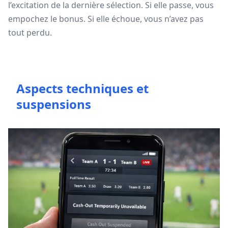
l’excitation de la dernière sélection. Si elle passe, vous
empochez le bonus. Si elle échoue, vous n’avez pas
tout perdu.
Aspects techniques et
suspensions