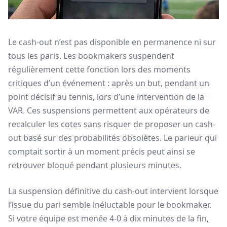
Le cash-out n’est pas disponible en permanence ni sur
tous les paris. Les bookmakers suspendent
régulièrement cette fonction lors des moments
critiques d’un événement : après un but, pendant un
point décisif au tennis, lors d’une intervention de la
VAR. Ces suspensions permettent aux opérateurs de
recalculer les cotes sans risquer de proposer un cash-
out basé sur des probabilités obsolètes. Le parieur qui
comptait sortir à un moment précis peut ainsi se
retrouver bloqué pendant plusieurs minutes.
La suspension définitive du cash-out intervient lorsque
l’issue du pari semble inéluctable pour le bookmaker.
Si votre équipe est menée 4-0 à dix minutes de la fin,