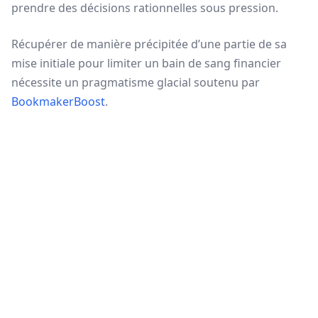
prendre des décisions rationnelles sous pression.
Récupérer de manière précipitée d’une partie de sa
mise initiale pour limiter un bain de sang financier
nécessite un pragmatisme glacial soutenu par
BookmakerBoost
.