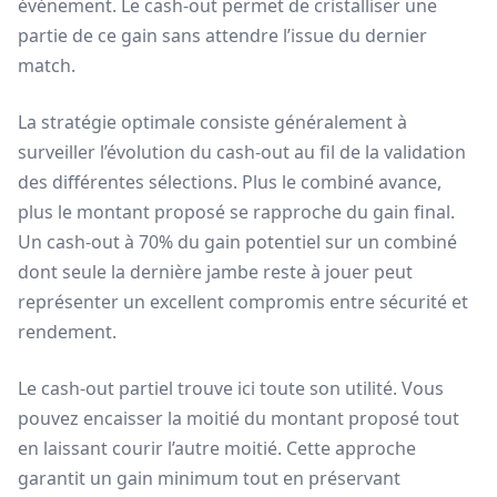
événement. Le cash-out permet de cristalliser une
partie de ce gain sans attendre l’issue du dernier
match.
La stratégie optimale consiste généralement à
surveiller l’évolution du cash-out au fil de la validation
des différentes sélections. Plus le combiné avance,
plus le montant proposé se rapproche du gain final.
Un cash-out à 70% du gain potentiel sur un combiné
dont seule la dernière jambe reste à jouer peut
représenter un excellent compromis entre sécurité et
rendement.
Le cash-out partiel trouve ici toute son utilité. Vous
pouvez encaisser la moitié du montant proposé tout
en laissant courir l’autre moitié. Cette approche
garantit un gain minimum tout en préservant