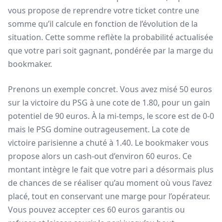
vous propose de reprendre votre ticket contre une
somme qu’il calcule en fonction de l’évolution de la
situation. Cette somme reflète la probabilité actualisée
que votre pari soit gagnant, pondérée par la marge du
bookmaker.
Prenons un exemple concret. Vous avez misé 50 euros
sur la victoire du PSG à une cote de 1.80, pour un gain
potentiel de 90 euros. À la mi-temps, le score est de 0-0
mais le PSG domine outrageusement. La cote de
victoire parisienne a chuté à 1.40. Le bookmaker vous
propose alors un cash-out d’environ 60 euros. Ce
montant intègre le fait que votre pari a désormais plus
de chances de se réaliser qu’au moment où vous l’avez
placé, tout en conservant une marge pour l’opérateur.
Vous pouvez accepter ces 60 euros garantis ou