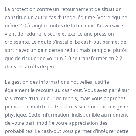
La protection contre un retournement de situation
constitue un autre cas d’usage légitime. Votre équipe
mène 2-0 à vingt minutes de la fin, mais l’adversaire
vient de réduire le score et exerce une pression
croissante. Le doute s’installe. Le cash-out permet de
sortir avec un gain certes réduit mais tangible, plutôt
que de risquer de voir un 2-0 se transformer en 2-2
dans les arrêts de jeu.
La gestion des informations nouvelles justifie
également le recours au cash-out. Vous avez parié sur
la victoire d’un joueur de tennis, mais vous apprenez
pendant le match qu’il souffre visiblement d’une gêne
physique. Cette information, indisponible au moment
de votre pari, modifie votre appréciation des
probabilités. Le cash-out vous permet d’intégrer cette