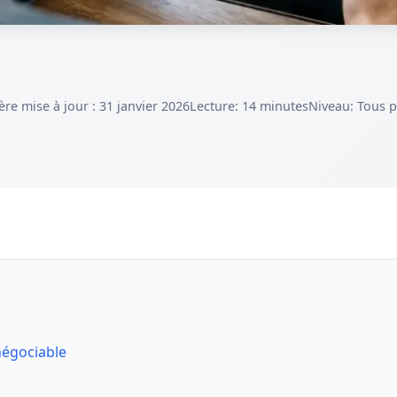
ère mise à jour : 31 janvier 2026
Lecture: 14 minutes
Niveau: Tous p
négociable