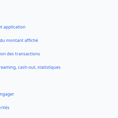
et application
 du montant affiché
ion des transactions
treaming, cash-out, statistiques
engager
orités